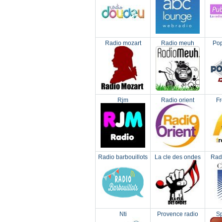
Radio mozart
Radio meuh
Pop
Rjm
Radio orient
F
Radio barbouillots
La cle des ondes
Radi
Nti
Provence radio
Sp