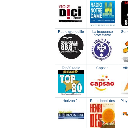
Radio grenouille
La frequence
Gene
protestante
Top80 radio
Capsao
Atl
Horizon fm
Radio henri des
Play 