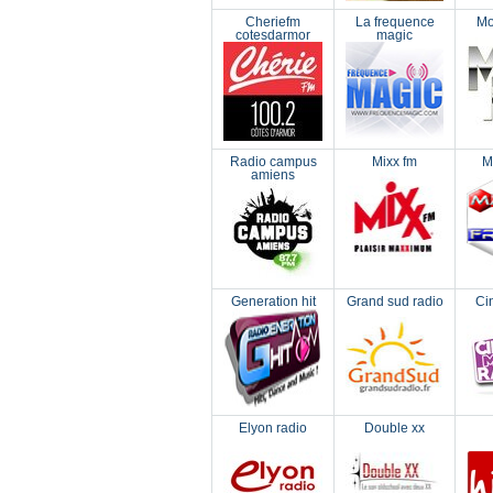
Cheriefm
La frequence
Mo
cotesdarmor
magic
Radio campus
Mixx fm
M
amiens
Generation hit
Grand sud radio
Ci
Elyon radio
Double xx