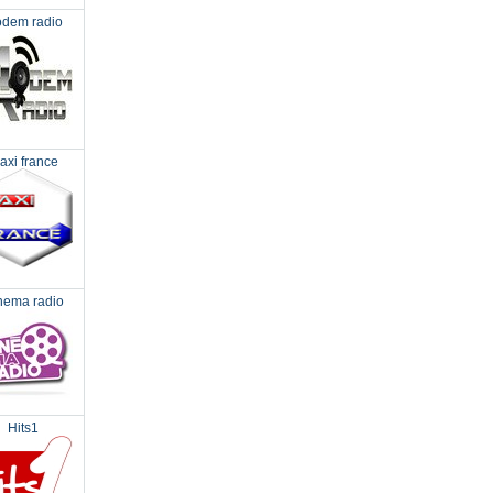
dem radio
axi france
nema radio
Hits1