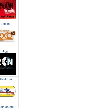
Exo fm
Rcn
tlantic fm
dio galere