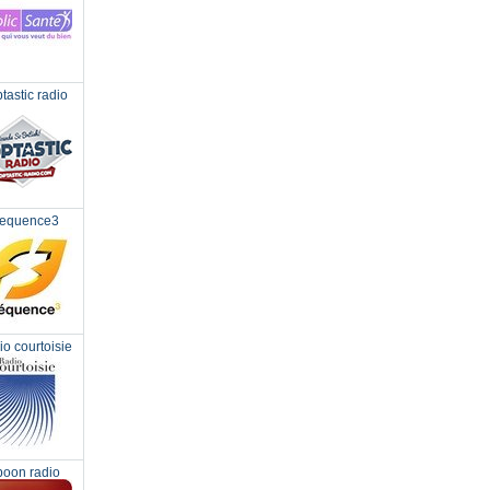
tastic radio
requence3
o courtoisie
oon radio