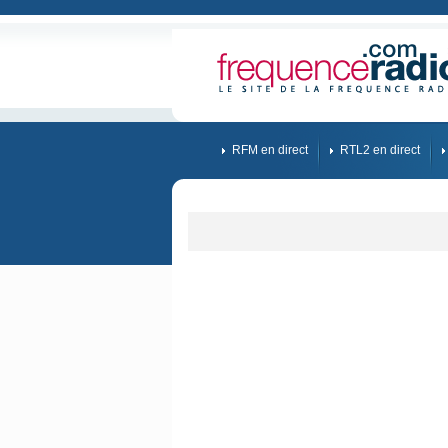
RFM en direct
RTL2 en direct