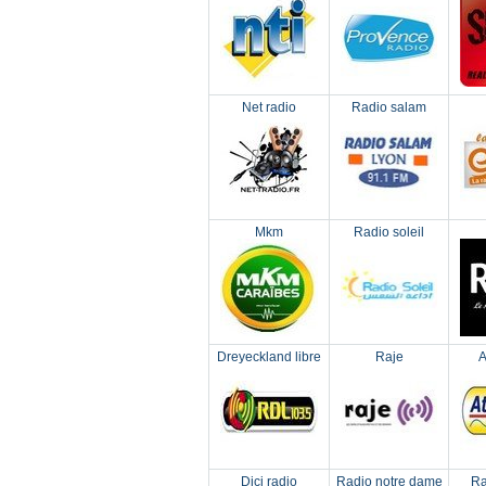
Net radio
Radio salam
Mkm
Radio soleil
Dreyeckland libre
Raje
A
Dici radio
Radio notre dame
Ra