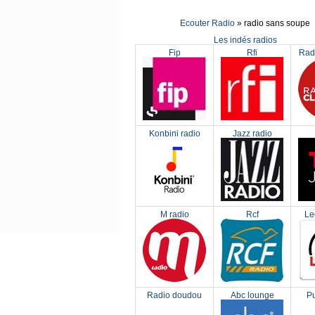
Ecouter Radio
» radio sans soupe
Les indés radios
Fip
Rfi
Rad
Konbini radio
Jazz radio
M radio
Rcf
Le
Radio doudou
Abc lounge
Pu