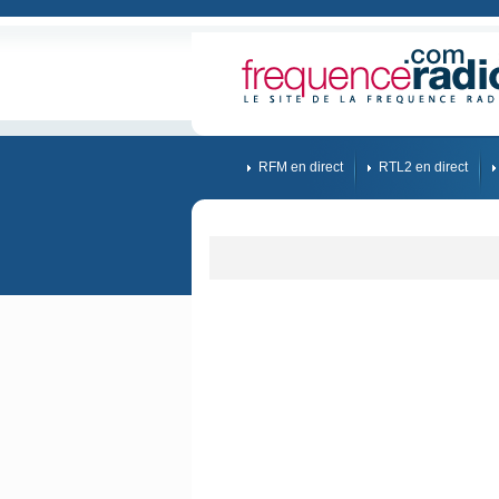
RFM en direct
RTL2 en direct