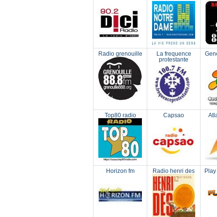
Radio grenouille
La frequence
Gene
protestante
Top80 radio
Capsao
Atl
Horizon fm
Radio henri des
Play 