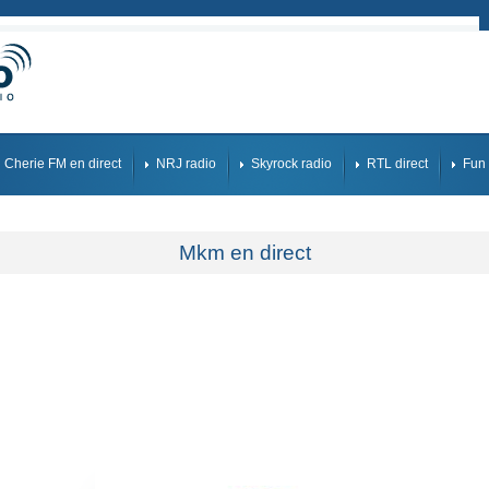
Cherie FM en direct
NRJ radio
Skyrock radio
RTL direct
Fun 
Mkm en direct