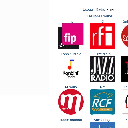
Ecouter Radio
» mkm
Les indés radios
Fip
Rfi
Rad
Konbini radio
Jazz radio
M radio
Rcf
Le
Radio doudou
Abc lounge
Pu