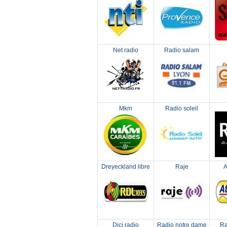
Net radio
Radio salam
Mkm
Radio soleil
Dreyeckland libre
Raje
A
Dici radio
Radio notre dame
Ra