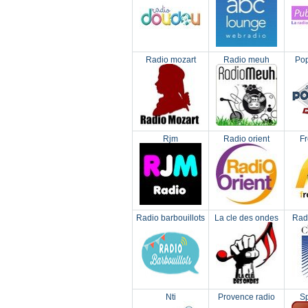
Radio mozart
Radio meuh
Pop
Rjm
Radio orient
F
Radio barbouillots
La cle des ondes
Radi
Nti
Provence radio
Sp