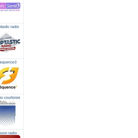
tastic radio
requence3
o courtoisie
oon radio