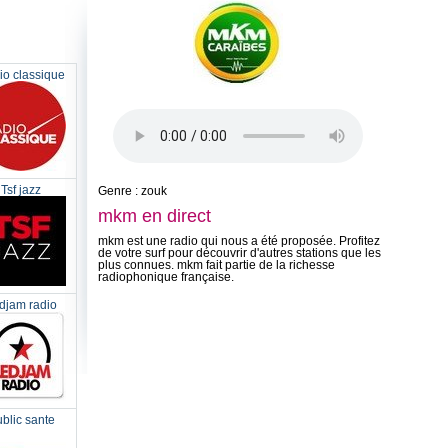
io classique
Tsf jazz
Genre : zouk
mkm en direct
mkm est une radio qui nous a été proposée. Profitez
de votre surf pour découvrir d'autres stations que les
plus connues. mkm fait partie de la richesse
radiophonique française.
djam radio
blic sante