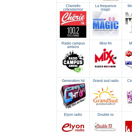
Cheriefm
La frequence
Mo
cotesdarmor
magic
Radio campus
Mixx fm
M
amiens
Generation hit
Grand sud radio
Ci
Elyon radio
Double xx