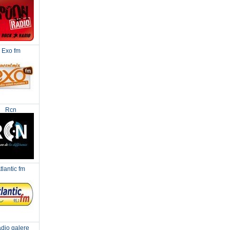
Exo fm
Rcn
tlantic fm
dio galere