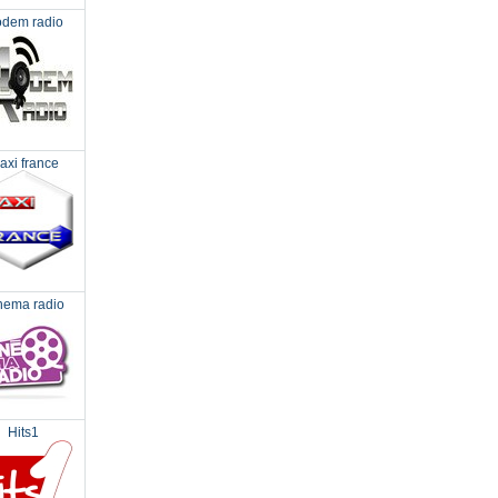
dem radio
axi france
nema radio
Hits1