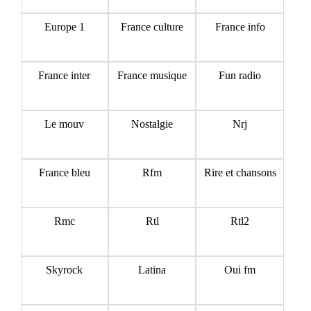
Europe 1
France culture
France info
France inter
France musique
Fun radio
Le mouv
Nostalgie
Nrj
France bleu
Rfm
Rire et chansons
Rmc
Rtl
Rtl2
Skyrock
Latina
Oui fm