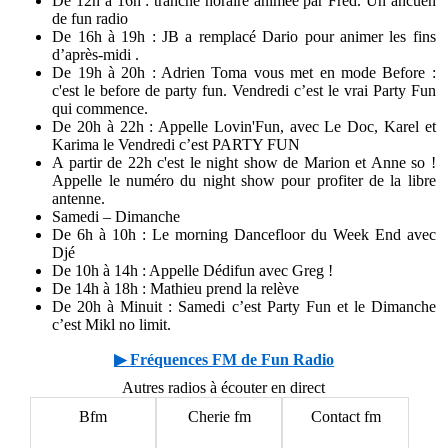
De 12h à 16h : tranche horaire animée par Frèd. Un ancuen
de fun radio
De 16h à 19h : JB a remplacé Dario pour animer les fins
d’après-midi .
De 19h à 20h : Adrien Toma vous met en mode Before :
c'est le before de party fun. Vendredi c’est le vrai Party Fun
qui commence.
De 20h à 22h :
Appelle Lovin'Fun
, avec Le Doc, Karel et
Karima le Vendredi c’est PARTY FUN
A partir de 22h c'est le night show de Marion et Anne so !
Appelle le
numéro du night show
pour profiter de la libre
antenne.
Samedi – Dimanche
De 6h à 10h : Le morning Dancefloor du Week End avec
Djé
De 10h à 14h :
Appelle Dédifun avec Greg
!
De 14h à 18h : Mathieu prend la relève
De 20h à Minuit : Samedi c’est Party Fun et le Dimanche
c’est Mikl no limit.
▶ Fréquences FM de Fun Radio
Autres radios à écouter en direct
Bfm
Cherie fm
Contact fm