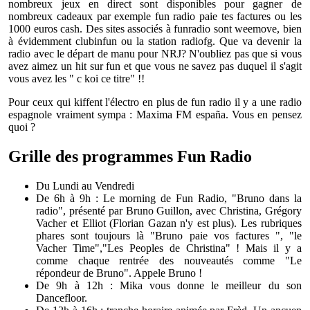
nombreux jeux en direct sont disponibles pour gagner de
nombreux cadeaux par exemple fun radio paie tes factures ou les
1000 euros cash. Des sites associés à funradio sont weemove, bien
à évidemment clubinfun ou la station radiofg. Que va devenir la
radio avec le départ de manu pour NRJ? N'oubliez pas que si vous
avez aimez un hit sur fun et que vous ne savez pas duquel il s'agit
vous avez les " c koi ce titre" !!
Pour ceux qui kiffent l'électro en plus de fun radio il y a une radio
espagnole vraiment sympa :
Maxima FM españa
. Vous en pensez
quoi ?
Grille des programmes Fun Radio
Du Lundi au Vendredi
De 6h à 9h : Le morning de Fun Radio, "Bruno dans la
radio", présenté par Bruno Guillon, avec Christina, Grégory
Vacher et Elliot (Florian Gazan n'y est plus). Les rubriques
phares sont toujours là "Bruno paie vos factures ", "le
Vacher Time","Les Peoples de Christina" ! Mais il y a
comme chaque rentrée des nouveautés comme "Le
répondeur de Bruno".
Appele Bruno !
De 9h à 12h : Mika vous donne le meilleur du son
Dancefloor.