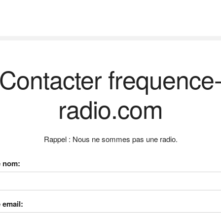
Contacter frequence
radio.com
Rappel : Nous ne sommes pas une radio.
e nom:
 email: