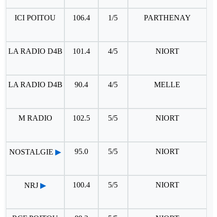
ICI POITOU
106.4
1/5
PARTHENAY
LA RADIO D4B
101.4
4/5
NIORT
LA RADIO D4B
90.4
4/5
MELLE
M RADIO
102.5
5/5
NIORT
95.0
5/5
NIORT
NOSTALGIE
▶
100.4
5/5
NIORT
NRJ
▶