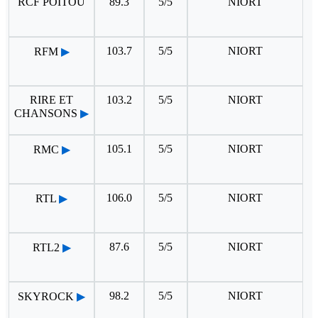
RCF POITOU
89.3
5/5
NIORT
103.7
5/5
NIORT
RFM
▶
RIRE ET
103.2
5/5
NIORT
CHANSONS
▶
105.1
5/5
NIORT
RMC
▶
106.0
5/5
NIORT
RTL
▶
87.6
5/5
NIORT
RTL2
▶
98.2
5/5
NIORT
SKYROCK
▶