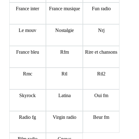
France inter
France musique
Fun radio
Le mouv
Nostalgie
Nrj
France bleu
Rfm
Rire et chansons
Rmc
Rtl
Rtl2
Skyrock
Latina
Oui fm
Radio fg
Virgin radio
Beur fm
Bfm radio
Cnews