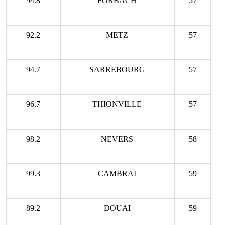
94.8
FORBACH
57
92.2
METZ
57
94.7
SARREBOURG
57
96.7
THIONVILLE
57
98.2
NEVERS
58
99.3
CAMBRAI
59
89.2
DOUAI
59