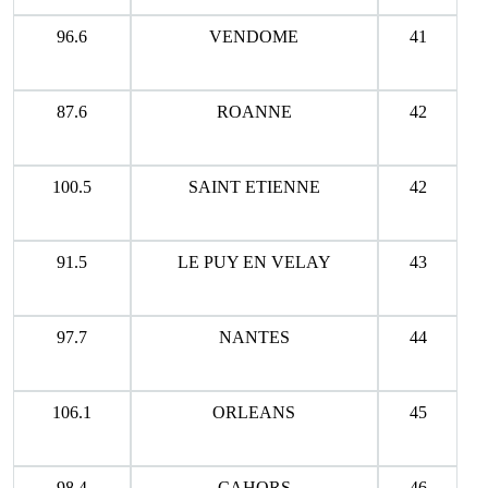
96.6
VENDOME
41
87.6
ROANNE
42
100.5
SAINT ETIENNE
42
91.5
LE PUY EN VELAY
43
97.7
NANTES
44
106.1
ORLEANS
45
98.4
CAHORS
46