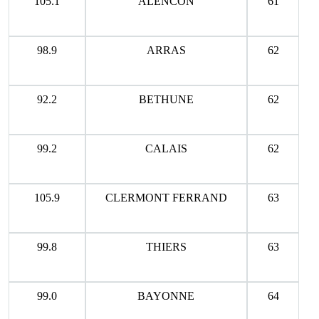
105.1
ALENCON
61
98.9
ARRAS
62
92.2
BETHUNE
62
99.2
CALAIS
62
105.9
CLERMONT FERRAND
63
99.8
THIERS
63
99.0
BAYONNE
64