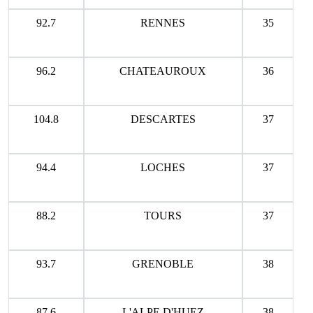
92.7
RENNES
35
96.2
CHATEAUROUX
36
104.8
DESCARTES
37
94.4
LOCHES
37
88.2
TOURS
37
93.7
GRENOBLE
38
87.6
L'ALPE D'HUEZ
38