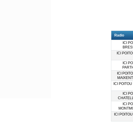
Radio
ICI PO
BRES
ICI POITO
ICI PO
PART
ICI POITO
MAIXENT
ICI POITOU
ICI PO
CHATEL
ICI PO
MONTMO
ICI POITOU