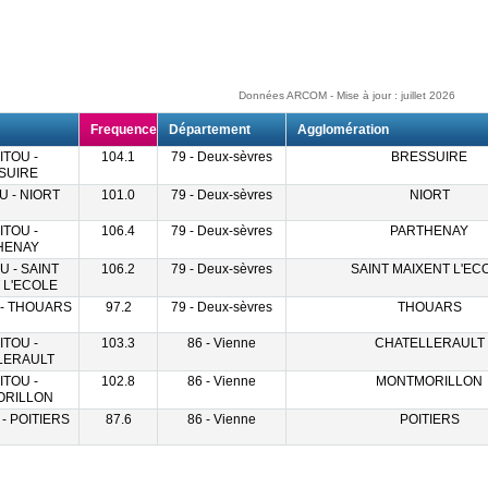
Données ARCOM - Mise à jour : juillet 2026
Frequence
Département
Agglomération
ITOU -
104.1
79 - Deux-sèvres
BRESSUIRE
SUIRE
U - NIORT
101.0
79 - Deux-sèvres
NIORT
ITOU -
106.4
79 - Deux-sèvres
PARTHENAY
HENAY
U - SAINT
106.2
79 - Deux-sèvres
SAINT MAIXENT L'EC
 L'ECOLE
 - THOUARS
97.2
79 - Deux-sèvres
THOUARS
ITOU -
103.3
86 - Vienne
CHATELLERAULT
LERAULT
ITOU -
102.8
86 - Vienne
MONTMORILLON
RILLON
 - POITIERS
87.6
86 - Vienne
POITIERS