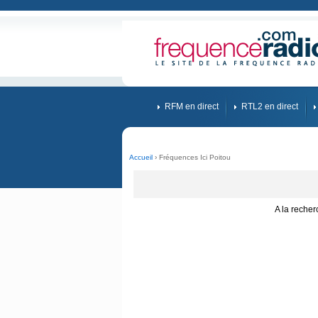
RFM en direct
RTL2 en direct
Accueil
› Fréquences Ici Poitou
A la reche