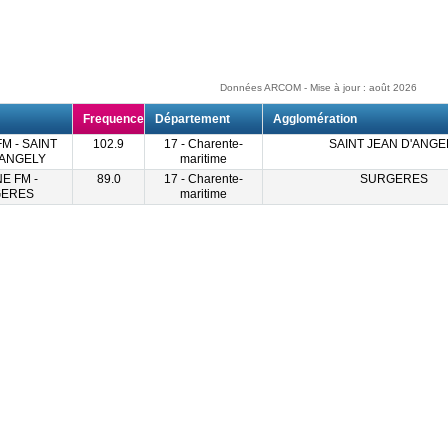
Données ARCOM - Mise à jour : août 2026
Frequence
Département
Agglomération
M - SAINT
102.9
17 - Charente-
SAINT JEAN D'ANGE
'ANGELY
maritime
E FM -
89.0
17 - Charente-
SURGERES
ERES
maritime