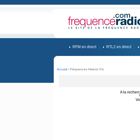
RFM en direct
RTL2 en direct
Accueil
› Fréquences Helene Fm
A la recher
Vo