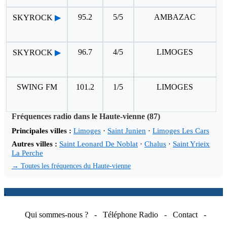
95.2
5/5
AMBAZAC
SKYROCK
▶
96.7
4/5
LIMOGES
SKYROCK
▶
SWING FM
101.2
1/5
LIMOGES
Fréquences radio dans le Haute-vienne (87)
Principales villes :
Limoges
·
Saint Junien
·
Limoges Les Cars
Autres villes :
Saint Leonard De Noblat
·
Chalus
·
Saint Yrieix
La Perche
→ Toutes les fréquences du Haute-vienne
.
Qui sommes-nous ?
-
Téléphone Radio
-
Contact
-