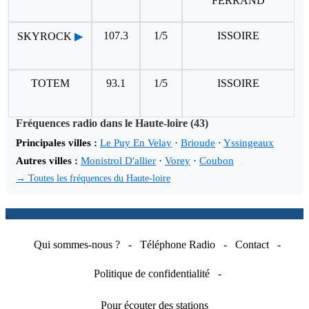
FERRAND
107.3
1/5
ISSOIRE
SKYROCK
▶
TOTEM
93.1
1/5
ISSOIRE
Fréquences radio dans le Haute-loire (43)
Principales villes :
Le Puy En Velay
·
Brioude
·
Yssingeaux
Autres villes :
Monistrol D'allier
·
Vorey
·
Coubon
→ Toutes les fréquences du Haute-loire
.
Qui sommes-nous ?
-
Téléphone Radio
-
Contact
-
Politique de confidentialité
-
Pour écouter des stations