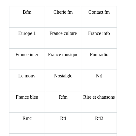
Bfm
Cherie fm
Contact fm
Europe 1
France culture
France info
France inter
France musique
Fun radio
Le mouv
Nostalgie
Nrj
France bleu
Rfm
Rire et chansons
Rmc
Rtl
Rtl2