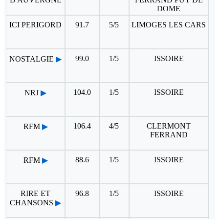
DOME
ICI PERIGORD
91.7
5/5
LIMOGES LES CARS
99.0
1/5
ISSOIRE
NOSTALGIE
▶
104.0
1/5
ISSOIRE
NRJ
▶
106.4
4/5
CLERMONT
RFM
▶
FERRAND
88.6
1/5
ISSOIRE
RFM
▶
RIRE ET
96.8
1/5
ISSOIRE
CHANSONS
▶