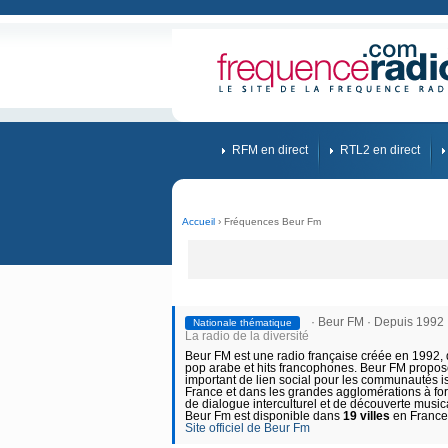
RFM en direct
RTL2 en direct
Accueil
› Fréquences Beur Fm
· Beur FM
· Depuis 1992
Nationale thématique
La radio de la diversité
Beur FM est une radio française créée en 1992, 
pop arabe et hits francophones. Beur FM propose
important de lien social pour les communautés iss
France et dans les grandes agglomérations à for
de dialogue interculturel et de découverte musica
Beur Fm est disponible dans
19 villes
en France
Site officiel de Beur Fm