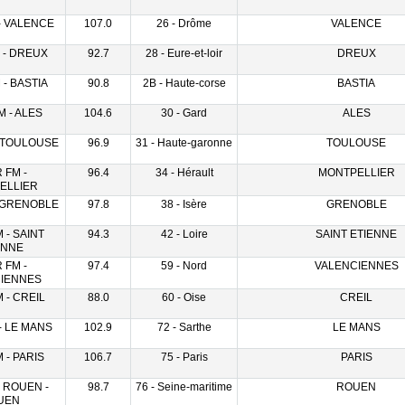
- VALENCE
107.0
26 - Drôme
VALENCE
 - DREUX
92.7
28 - Eure-et-loir
DREUX
- BASTIA
90.8
2B - Haute-corse
BASTIA
 - ALES
104.6
30 - Gard
ALES
 TOULOUSE
96.9
31 - Haute-garonne
TOULOUSE
 FM -
96.4
34 - Hérault
MONTPELLIER
ELLIER
 GRENOBLE
97.8
38 - Isère
GRENOBLE
 - SAINT
94.3
42 - Loire
SAINT ETIENNE
ENNE
 FM -
97.4
59 - Nord
VALENCIENNES
IENNES
 - CREIL
88.0
60 - Oise
CREIL
- LE MANS
102.9
72 - Sarthe
LE MANS
 - PARIS
106.7
75 - Paris
PARIS
 ROUEN -
98.7
76 - Seine-maritime
ROUEN
UEN