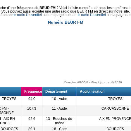
rche d'une
fréquence de BEUR FM
? Voici la liste complète de tous les numéros de 
Vous pouvez aussi écouter une autre radio que BEUR FM en direct sur notre site.
 écouter
fc radio l'essentiel
sur une page ou bien
fc radio l'essentiel
sur la page des
Numéro BEUR FM
Données ARCOM - Mise à jour : août 2026
Frequence
Département
Agglomération
- TROYES
94.0
10 - Aube
TROYES
 FM -
107.3
11 - Aude
CARCASSONNE
SSONNE
- AIX EN
92.6
13 - Bouches-du-
AIX EN PROVENC
ENCE
rhône
- BOURGES
89.1
18 - Cher
BOURGES