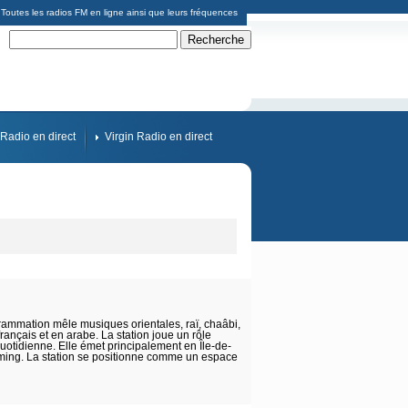
Toutes les radios FM en ligne ainsi que leurs fréquences
Radio en direct
Virgin Radio en direct
rammation mêle musiques orientales, raï, chaâbi,
ançais et en arabe. La station joue un rôle
quotidienne. Elle émet principalement en Île-de-
aming. La station se positionne comme un espace