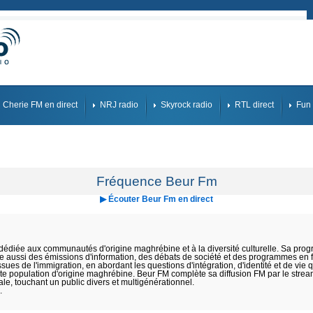
Cherie FM en direct
NRJ radio
Skyrock radio
RTL direct
Fun 
Fréquence Beur Fm
▶ Écouter Beur Fm en direct
dédiée aux communautés d'origine maghrébine et à la diversité culturelle. Sa prog
 aussi des émissions d'information, des débats de société et des programmes en fr
ues de l'immigration, en abordant les questions d'intégration, d'identité et de vie 
te population d'origine maghrébine. Beur FM complète sa diffusion FM par le stre
le, touchant un public divers et multigénérationnel.
.