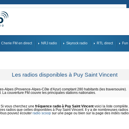
Cherie FM en direct
NRJ radio
Skyrock radio
RTL direct
Fun 
Les radios disponibles à Puy Saint Vincent
-Alpes (Provence-Alpes-Côte d'Azur) comptant 280 habitants (les traversouire).
M
. La couverture FM couvre les principales stations nationales.
Si vous cherchez une
fréquence radio à Puy Saint Vincent
voici la liste complète.
es radios que celles disponibles à Puy Saint Vincent. Il y a de nombreuses radios e
Vous pouvez écouter
radio scoop
sur une page ou bien sur la page des indés radio