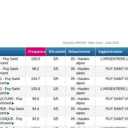
Données ARCOM - Mise à jour : août 2026
Frequence
Réception
Département
Agglomération
- Puy Saint
100.0
5/5
05 - Hautes-
L'ARGENTIERE 
ncent
alpes
- Puy Saint
96.2
5/5
05 - Hautes-
PUY SAINT V
ncent
alpes
 - Puy Saint
104.7
5/5
05 - Hautes-
PUY SAINT V
cent
▶
alpes
 - Puy Saint
105.8
2/5
05 - Hautes-
L'ARGENTIERE 
cent
▶
alpes
ULTURE - Puy
99.0
5/5
05 - Hautes-
PUY SAINT V
Vincent
▶
alpes
ER - Puy Saint
94.4
5/5
05 - Hautes-
PUY SAINT V
cent
▶
alpes
USIQUE - Puy
92.0
5/5
05 - Hautes-
PUY SAINT V
Vincent
▶
alpes