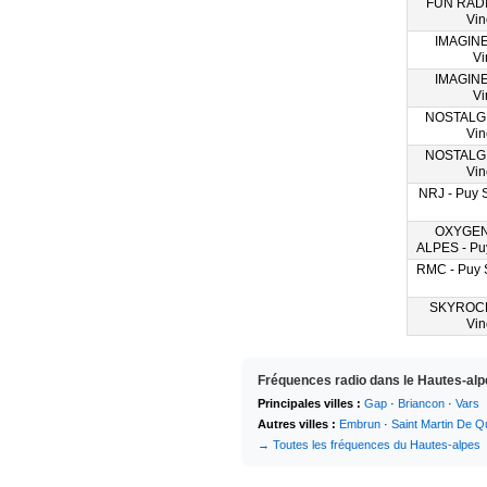
FUN RADIO
Vin
IMAGINE 
Vi
IMAGINE 
Vi
NOSTALGIE
Vin
NOSTALGIE
Vin
NRJ - Puy S
OXYGEN
ALPES - Puy
RMC - Puy S
SKYROCK 
Vin
Fréquences radio dans le Hautes-alp
Principales villes :
Gap
·
Briancon
·
Vars
Autres villes :
Embrun
·
Saint Martin De Q
→ Toutes les fréquences du Hautes-alpes