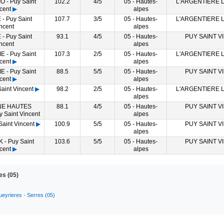
 - Puy Saint
102.2
4/5
05 - Hautes-
L'ARGENTIERE 
cent
▶
alpes
- Puy Saint
107.7
3/5
05 - Hautes-
L'ARGENTIERE 
ncent
alpes
- Puy Saint
93.1
4/5
05 - Hautes-
PUY SAINT V
ncent
alpes
 - Puy Saint
107.3
2/5
05 - Hautes-
L'ARGENTIERE 
cent
▶
alpes
 - Puy Saint
88.5
5/5
05 - Hautes-
PUY SAINT V
cent
▶
alpes
aint Vincent
▶
98.2
2/5
05 - Hautes-
L'ARGENTIERE 
alpes
E HAUTES
88.1
4/5
05 - Hautes-
PUY SAINT V
 Saint Vincent
alpes
aint Vincent
▶
100.9
5/5
05 - Hautes-
PUY SAINT V
alpes
- Puy Saint
103.6
5/5
05 - Hautes-
PUY SAINT V
cent
▶
alpes
es (05)
ueyrieres
·
Serres (05)