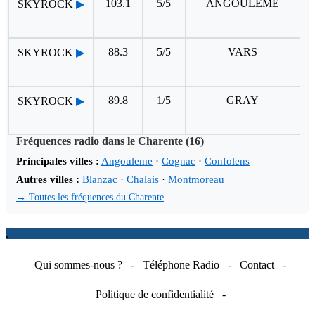
103.1
5/5
ANGOULEME
SKYROCK
▶
88.3
5/5
VARS
SKYROCK
▶
89.8
1/5
GRAY
SKYROCK
▶
Fréquences radio dans le Charente (16)
Principales villes :
Angouleme
·
Cognac
·
Confolens
Autres villes :
Blanzac
·
Chalais
·
Montmoreau
→ Toutes les fréquences du Charente
.
Qui sommes-nous ?
-
Téléphone Radio
-
Contact
-
Politique de confidentialité
-