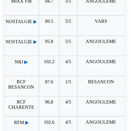
MIXX FM
94.7
5/5
ANGOULEME
89.5
5/5
VARS
NOSTALGIE
▶
95.8
5/5
ANGOULEME
NOSTALGIE
▶
102.2
4/5
ANGOULEME
NRJ
▶
RCF
87.6
1/5
BESANCON
BESANCON
RCF
96.8
4/5
ANGOULEME
CHARENTE
102.6
4/5
ANGOULEME
RFM
▶