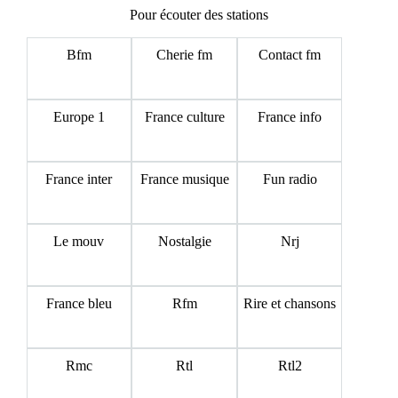
Pour écouter des stations
Bfm
Cherie fm
Contact fm
Europe 1
France culture
France info
France inter
France musique
Fun radio
Le mouv
Nostalgie
Nrj
France bleu
Rfm
Rire et chansons
Rmc
Rtl
Rtl2