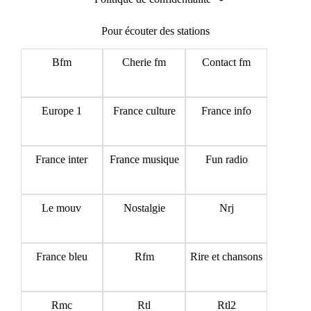
Pour écouter des stations
Bfm
Cherie fm
Contact fm
Europe 1
France culture
France info
France inter
France musique
Fun radio
Le mouv
Nostalgie
Nrj
France bleu
Rfm
Rire et chansons
Rmc
Rtl
Rtl2