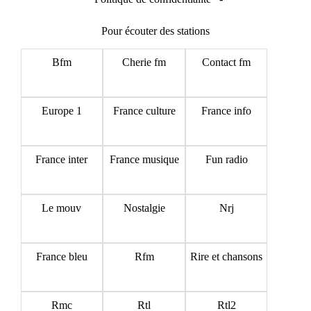
Pour écouter des stations
Bfm
Cherie fm
Contact fm
Europe 1
France culture
France info
France inter
France musique
Fun radio
Le mouv
Nostalgie
Nrj
France bleu
Rfm
Rire et chansons
Rmc
Rtl
Rtl2