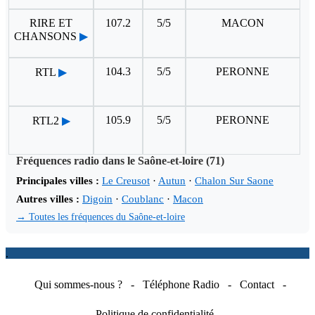
RIRE ET
107.2
5/5
MACON
CHANSONS
▶
104.3
5/5
PERONNE
RTL
▶
105.9
5/5
PERONNE
RTL2
▶
Fréquences radio dans le Saône-et-loire (71)
Principales villes :
Le Creusot
·
Autun
·
Chalon Sur Saone
Autres villes :
Digoin
·
Coublanc
·
Macon
→ Toutes les fréquences du Saône-et-loire
.
Qui sommes-nous ?
-
Téléphone Radio
-
Contact
-
Politique de confidentialité
-