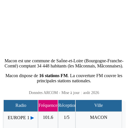
Macon est une commune de Saône-et-Loire (Bourgogne-Franche-
Comté) comptant 34 448 habitants (les Mâconnais, Mâconnaises).
Macon dispose de
16 stations FM
. La couverture FM couvre les
principales stations nationales.
Données ARCOM - Mise à jour : août 2026
Radio
Fréquence
Réception
Ville
101.6
1/5
MACON
EUROPE 1
▶