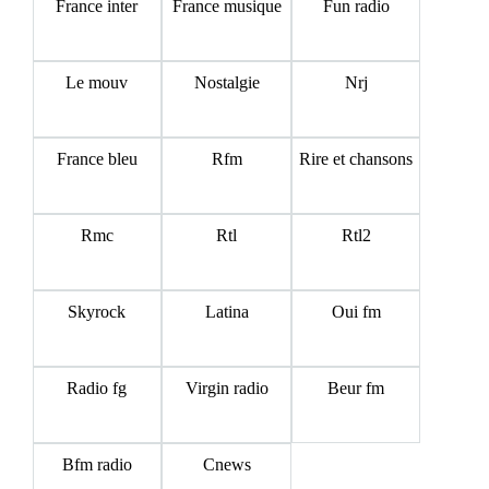
France inter
France musique
Fun radio
Le mouv
Nostalgie
Nrj
France bleu
Rfm
Rire et chansons
Rmc
Rtl
Rtl2
Skyrock
Latina
Oui fm
Radio fg
Virgin radio
Beur fm
Bfm radio
Cnews