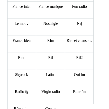
France inter
France musique
Fun radio
Le mouv
Nostalgie
Nrj
France bleu
Rfm
Rire et chansons
Rmc
Rtl
Rtl2
Skyrock
Latina
Oui fm
Radio fg
Virgin radio
Beur fm
Bfm radio
Cnews