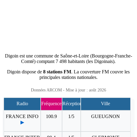
Digoin est une commune de Saône-et-Loire (Bourgogne-Franche-
Comté) comptant 7 498 habitants (les Digoinais).
Digoin dispose de
8 stations FM
. La couverture FM couvre les
principales stations nationales.
Données ARCOM - Mise à jour : août 2026
Radio
Fréquence
Réception
Ville
FRANCE INFO
100.9
1/5
GUEUGNON
▶