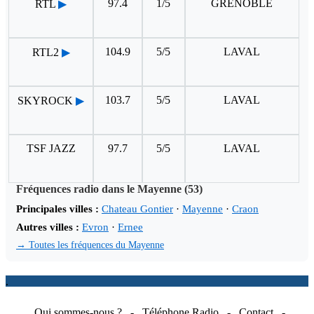
97.4
1/5
GRENOBLE
RTL
▶
104.9
5/5
LAVAL
RTL2
▶
103.7
5/5
LAVAL
SKYROCK
▶
TSF JAZZ
97.7
5/5
LAVAL
Fréquences radio dans le Mayenne (53)
Principales villes :
Chateau Gontier
·
Mayenne
·
Craon
Autres villes :
Evron
·
Ernee
→ Toutes les fréquences du Mayenne
.
Qui sommes-nous ?
-
Téléphone Radio
-
Contact
-