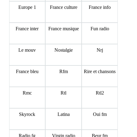
Europe 1
France culture
France info
France inter
France musique
Fun radio
Le mouv
Nostalgie
Nrj
France bleu
Rfm
Rire et chansons
Rmc
Rtl
Rtl2
Skyrock
Latina
Oui fm
Radio fg
Virgin radio
Beur fm