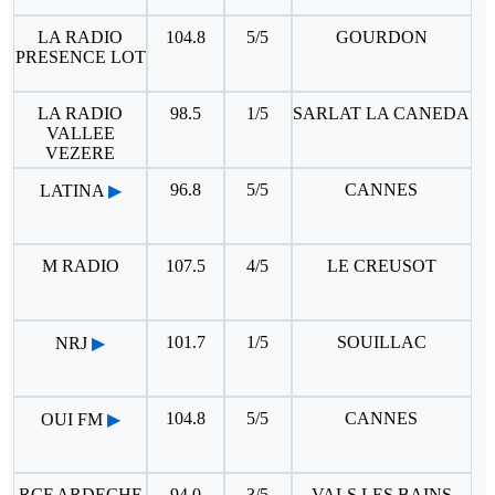
LA RADIO
104.8
5/5
GOURDON
PRESENCE LOT
LA RADIO
98.5
1/5
SARLAT LA CANEDA
VALLEE
VEZERE
96.8
5/5
CANNES
LATINA
▶
M RADIO
107.5
4/5
LE CREUSOT
101.7
1/5
SOUILLAC
NRJ
▶
104.8
5/5
CANNES
OUI FM
▶
RCF ARDECHE
94.0
3/5
VALS LES BAINS