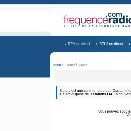
RFM en direct
RTL2 en direct
Accueil
› Radios à Cajarc
Cajarc est une commune de Lot (Occitanie) co
Cajarc dispose de
3 stations FM
. La couvert
Vous pouvez écouter 
Vo