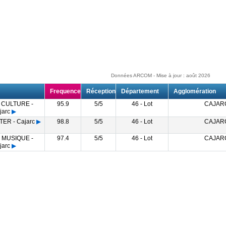
Données ARCOM - Mise à jour : août 2026
Frequence
Réception
Département
Agglomération
 CULTURE -
95.9
5/5
46 - Lot
CAJAR
jarc
▶
ER - Cajarc
▶
98.8
5/5
46 - Lot
CAJAR
 MUSIQUE -
97.4
5/5
46 - Lot
CAJAR
jarc
▶