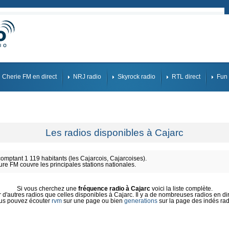
Cherie FM en direct
NRJ radio
Skyrock radio
RTL direct
Fun 
Les radios disponibles à Cajarc
mptant 1 119 habitants (les Cajarcois, Cajarcoises).
ure FM couvre les principales stations nationales.
Si vous cherchez une
fréquence radio à Cajarc
voici la liste complète.
d'autres radios que celles disponibles à Cajarc. Il y a de nombreuses radios en dire
us pouvez écouter
rvm
sur une page ou bien
generations
sur la page des indés rad