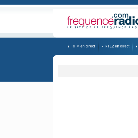
RFM en direct
RTL2 en direct