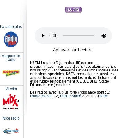
La radio plus
Appuyer sur Lecture
.
Magnum la
radio
K6FM La radio Dijonnaise diffuse une
programmation musicale diversifiée, alternant entre
hits du top 40 et nouveautés et des infos locales, des
émissions spéciales. K6FM promotionne aussi les
artistes locaux et retransmet les matchs de handball
et de rugby principalement (CDB, DBHB, Stade
Dijonnais, etc.) en direct
Mixxfm
Les radios avec la plus forte croissance sont : 1)
Radio Mozart
- 2)
Public Santé
et enfin 3)
RJM
.
Nice radio