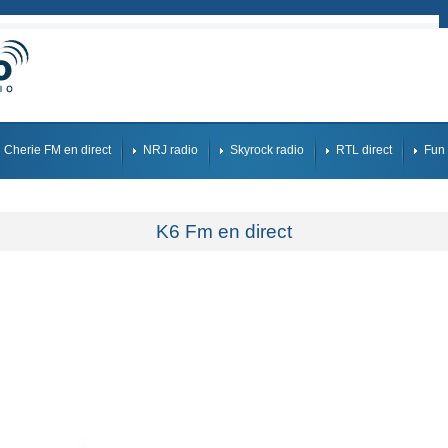
Cherie FM en direct
NRJ radio
Skyrock radio
RTL direct
Fun 
K6 Fm en direct