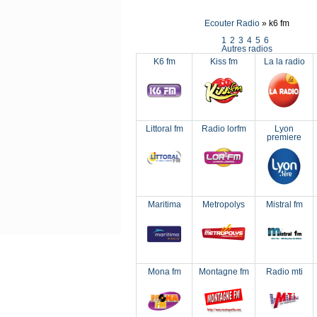
Ecouter Radio
» k6 fm
1
2
3
4
5
6
Autres radios
K6 fm
Kiss fm
La la radio
Littoral fm
Radio lorfm
Lyon
premiere
Maritima
Metropolys
Mistral fm
Mona fm
Montagne fm
Radio mti