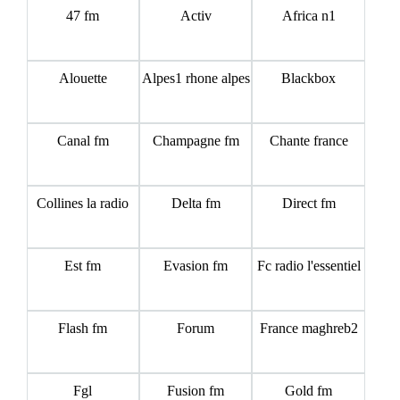
47 fm
Activ
Africa n1
Alouette
Alpes1 rhone alpes
Blackbox
Canal fm
Champagne fm
Chante france
Collines la radio
Delta fm
Direct fm
Est fm
Evasion fm
Fc radio l'essentiel
Flash fm
Forum
France maghreb2
Fgl
Fusion fm
Gold fm