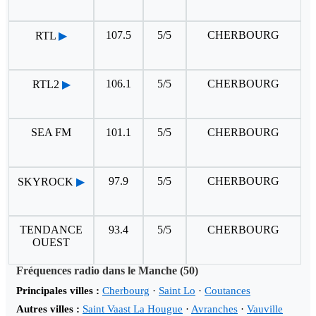
107.5
5/5
CHERBOURG
RTL
▶
106.1
5/5
CHERBOURG
RTL2
▶
SEA FM
101.1
5/5
CHERBOURG
97.9
5/5
CHERBOURG
SKYROCK
▶
TENDANCE
93.4
5/5
CHERBOURG
OUEST
Fréquences radio dans le Manche (50)
Principales villes :
Cherbourg
·
Saint Lo
·
Coutances
Autres villes :
Saint Vaast La Hougue
·
Avranches
·
Vauville