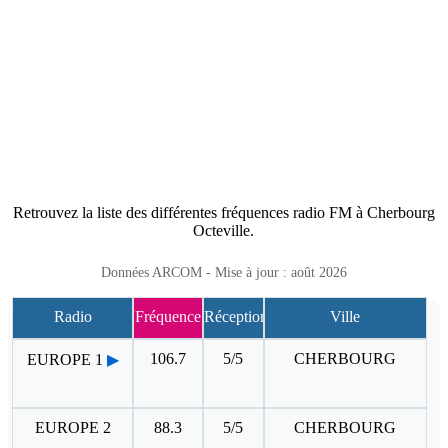
Retrouvez la liste des différentes fréquences radio FM à Cherbourg
Octeville.
Données ARCOM - Mise à jour : août 2026
Radio
Fréquence
Réception
Ville
106.7
5/5
CHERBOURG
EUROPE 1
▶
EUROPE 2
88.3
5/5
CHERBOURG