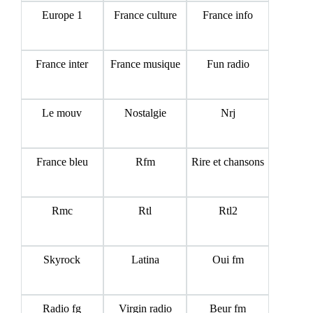
Europe 1
France culture
France info
France inter
France musique
Fun radio
Le mouv
Nostalgie
Nrj
France bleu
Rfm
Rire et chansons
Rmc
Rtl
Rtl2
Skyrock
Latina
Oui fm
Radio fg
Virgin radio
Beur fm