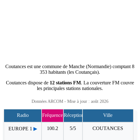
Coutances est une commune de Manche (Normandie) comptant 8
353 habitants (les Coutançais).
Coutances dispose de
12 stations FM
. La couverture FM couvre
les principales stations nationales.
Données ARCOM - Mise à jour : août 2026
Radio
Fréquence
Réception
Ville
100.2
5/5
COUTANCES
EUROPE 1
▶