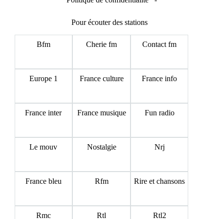
Pour écouter des stations
Bfm
Cherie fm
Contact fm
Europe 1
France culture
France info
France inter
France musique
Fun radio
Le mouv
Nostalgie
Nrj
France bleu
Rfm
Rire et chansons
Rmc
Rtl
Rtl2