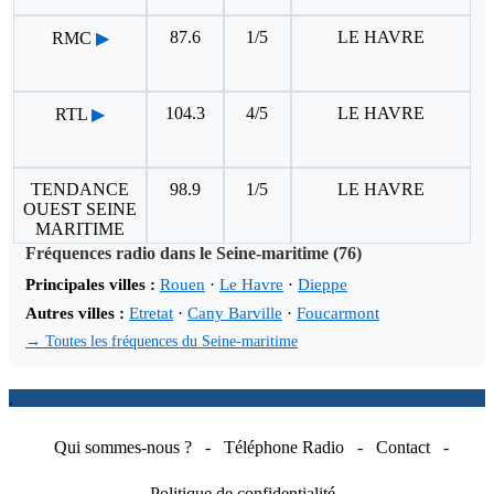
87.6
1/5
LE HAVRE
RMC
▶
104.3
4/5
LE HAVRE
RTL
▶
TENDANCE
98.9
1/5
LE HAVRE
OUEST SEINE
MARITIME
Fréquences radio dans le Seine-maritime (76)
Principales villes :
Rouen
·
Le Havre
·
Dieppe
Autres villes :
Etretat
·
Cany Barville
·
Foucarmont
→ Toutes les fréquences du Seine-maritime
.
Qui sommes-nous ?
-
Téléphone Radio
-
Contact
-
Politique de confidentialité
-