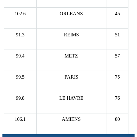
102.6
ORLEANS
45
91.3
REIMS
51
99.4
METZ
57
99.5
PARIS
75
99.8
LE HAVRE
76
106.1
AMIENS
80
.