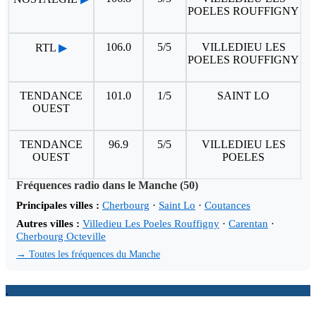
POELES ROUFFIGNY
106.0
5/5
VILLEDIEU LES
RTL
▶
POELES ROUFFIGNY
TENDANCE
101.0
1/5
SAINT LO
OUEST
TENDANCE
96.9
5/5
VILLEDIEU LES
OUEST
POELES
Fréquences radio dans le Manche (50)
Principales villes :
Cherbourg
·
Saint Lo
·
Coutances
Autres villes :
Villedieu Les Poeles Rouffigny
·
Carentan
·
Cherbourg Octeville
→ Toutes les fréquences du Manche
.