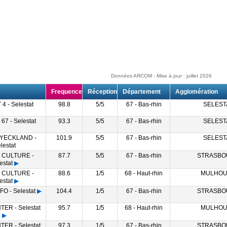
Données ARCOM - Mise à jour : juillet 2026
Frequence
Réception
Département
Agglomération
 - Selestat
98.8
5/5
67 - Bas-rhin
SELEST
7 - Selestat
93.3
5/5
67 - Bas-rhin
SELEST
YECKLAND -
101.9
5/5
67 - Bas-rhin
SELEST
lestat
 CULTURE -
87.7
5/5
67 - Bas-rhin
STRASBO
estat
▶
 CULTURE -
88.6
1/5
68 - Haut-rhin
MULHOU
estat
▶
O - Selestat
▶
104.4
1/5
67 - Bas-rhin
STRASBO
ER - Selestat
95.7
1/5
68 - Haut-rhin
MULHOU
▶
ER - Selestat
97.3
1/5
67 - Bas-rhin
STRASBO