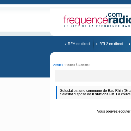
RFM en direct
RTL2 en direct
Accueil
› Radios à Selestat
Selestat est une commune de Bas-Rhin (Grand
Selestat dispose de
8 stations FM
. La couve
Vous pouvez écouter d