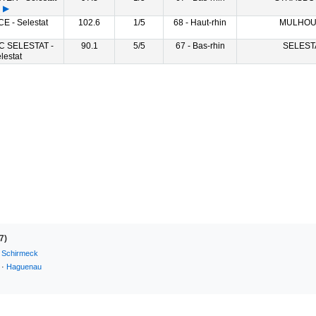
▶
E - Selestat
102.6
1/5
68 - Haut-rhin
MULHOU
C SELESTAT -
90.1
5/5
67 - Bas-rhin
SELEST
lestat
7)
·
Schirmeck
·
Haguenau