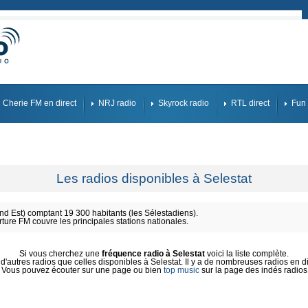
Cherie FM en direct
NRJ radio
Skyrock radio
RTL direct
Fun 
Les radios disponibles à Selestat
 Est) comptant 19 300 habitants (les Sélestadiens).
rture FM couvre les principales stations nationales.
Si vous cherchez une
fréquence radio à Selestat
voici la liste complète.
'autres radios que celles disponibles à Selestat. Il y a de nombreuses radios en dir
Vous pouvez écouter sur une page ou bien
top music
sur la page des indés radios