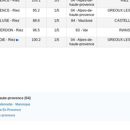
ENCE - Riez
103.1
5/5
04 - Alpes-de-
RIEZ
haute-provence
ENCE - Riez
95.2
1/5
04 - Alpes-de-
GREOUX LES
haute-provence
LUSE - Riez
88.6
1/5
84 - Vaucluse
CASTEL
VERDON - Riez
96.5
1/5
83 - Var
RIANS
IE - Riez
▶
100.2
1/5
04 - Alpes-de-
GREOUX LES
haute-provence
aute-provence (04)
elonnette
·
Manosque
ne En Provence
e-provence