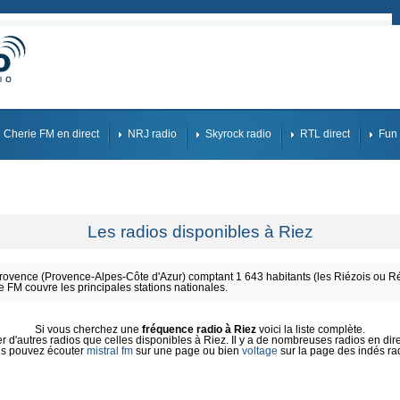
Cherie FM en direct
NRJ radio
Skyrock radio
RTL direct
Fun 
Les radios disponibles à Riez
vence (Provence-Alpes-Côte d'Azur) comptant 1 643 habitants (les Riézois ou Ré
e FM couvre les principales stations nationales.
Si vous cherchez une
fréquence radio à Riez
voici la liste complète.
 d'autres radios que celles disponibles à Riez. Il y a de nombreuses radios en direc
s pouvez écouter
mistral fm
sur une page ou bien
voltage
sur la page des indés ra