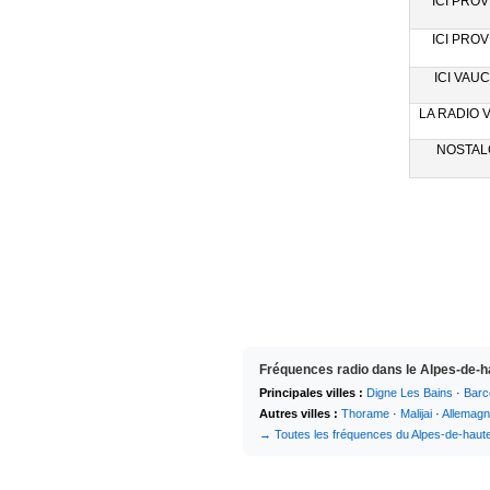
ICI PROV
ICI PROV
ICI VAUC
LA RADIO 
NOSTALG
Fréquences radio dans le Alpes-de-h
Principales villes :
Digne Les Bains
·
Barc
Autres villes :
Thorame
·
Malijai
·
Allemag
→ Toutes les fréquences du Alpes-de-haut