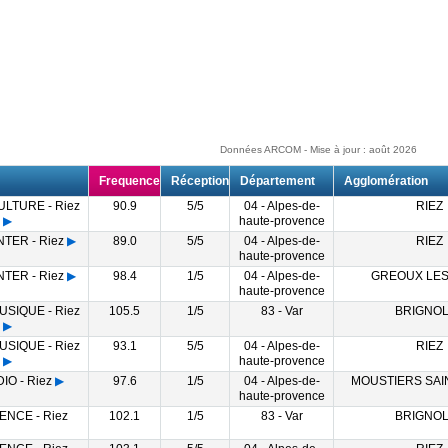
Données ARCOM - Mise à jour : août 2026
Frequence
Réception
Département
Agglomération
LTURE - Riez
90.9
5/5
04 - Alpes-de-
RIEZ
▶
haute-provence
TER - Riez
▶
89.0
5/5
04 - Alpes-de-
RIEZ
haute-provence
TER - Riez
▶
98.4
1/5
04 - Alpes-de-
GREOUX LES
haute-provence
SIQUE - Riez
105.5
1/5
83 - Var
BRIGNO
▶
SIQUE - Riez
93.1
5/5
04 - Alpes-de-
RIEZ
▶
haute-provence
IO - Riez
▶
97.6
1/5
04 - Alpes-de-
MOUSTIERS SAI
haute-provence
ENCE - Riez
102.1
1/5
83 - Var
BRIGNO