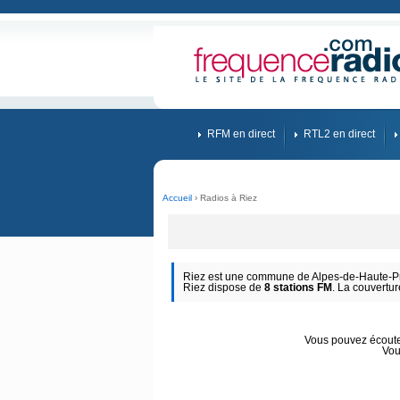
RFM en direct
RTL2 en direct
Accueil
› Radios à Riez
Riez est une commune de Alpes-de-Haute-Pro
Riez dispose de
8 stations FM
. La couvertur
Vous pouvez écouter
Vou