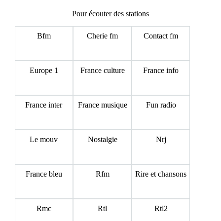
Pour écouter des stations
Bfm
Cherie fm
Contact fm
Europe 1
France culture
France info
France inter
France musique
Fun radio
Le mouv
Nostalgie
Nrj
France bleu
Rfm
Rire et chansons
Rmc
Rtl
Rtl2