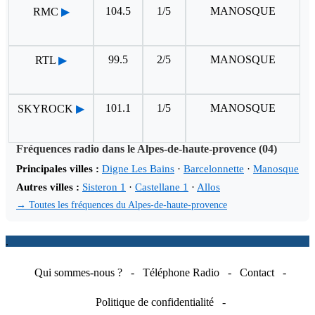
104.5
1/5
MANOSQUE
RMC
▶
99.5
2/5
MANOSQUE
RTL
▶
101.1
1/5
MANOSQUE
SKYROCK
▶
Fréquences radio dans le Alpes-de-haute-provence (04)
Principales villes :
Digne Les Bains
·
Barcelonnette
·
Manosque
Autres villes :
Sisteron 1
·
Castellane 1
·
Allos
→ Toutes les fréquences du Alpes-de-haute-provence
.
Qui sommes-nous ?
-
Téléphone Radio
-
Contact
-
Politique de confidentialité
-