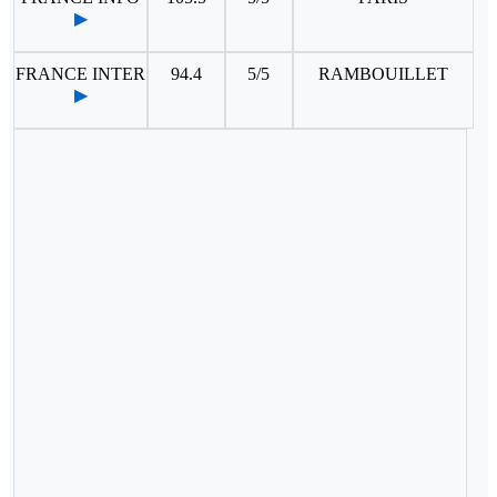
▶
FRANCE INTER
94.4
5/5
RAMBOUILLET
▶