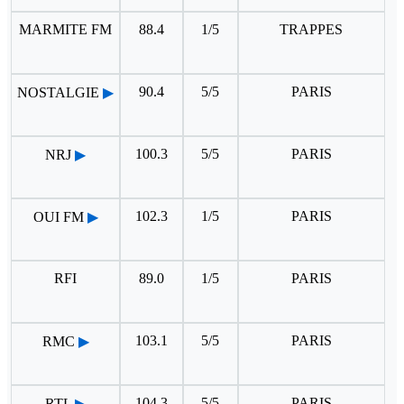
MARMITE FM
88.4
1/5
TRAPPES
90.4
5/5
PARIS
NOSTALGIE
▶
100.3
5/5
PARIS
NRJ
▶
102.3
1/5
PARIS
OUI FM
▶
RFI
89.0
1/5
PARIS
103.1
5/5
PARIS
RMC
▶
104.3
5/5
PARIS
RTL
▶