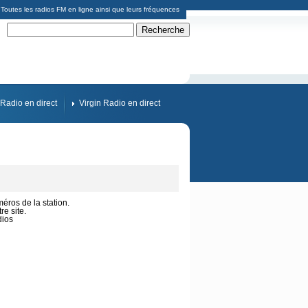
Toutes les radios FM en ligne ainsi que leurs fréquences
Radio en direct
Virgin Radio en direct
méros de la station.
e site.
dios