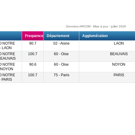
Données ARCOM - Mise à jour : juillet 2026
Frequence
Département
Agglomération
O NOTRE
90.7
02 - Aisne
LAON
- LAON
O NOTRE
100.7
60 - Oise
BEAUVAIS
BEAUVAIS
O NOTRE
90.6
60 - Oise
NOYON
 NOYON
O NOTRE
100.7
75 - Paris
PARIS
 PARIS