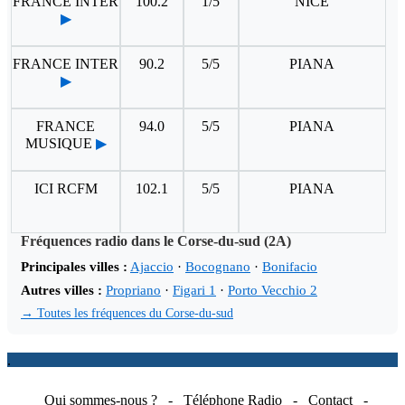
FRANCE INTER
100.2
1/5
NICE
▶
FRANCE INTER
90.2
5/5
PIANA
▶
FRANCE
94.0
5/5
PIANA
MUSIQUE
▶
ICI RCFM
102.1
5/5
PIANA
Fréquences radio dans le Corse-du-sud (2A)
Principales villes :
Ajaccio
·
Bocognano
·
Bonifacio
Autres villes :
Propriano
·
Figari 1
·
Porto Vecchio 2
→ Toutes les fréquences du Corse-du-sud
.
Qui sommes-nous ?
-
Téléphone Radio
-
Contact
-