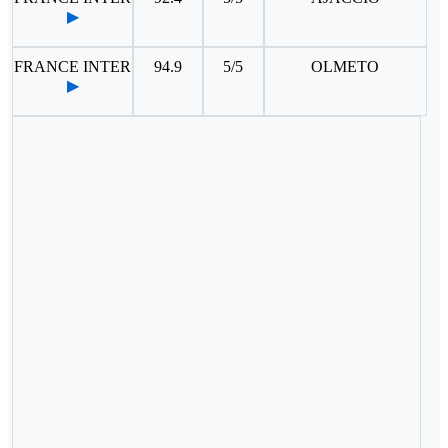
▶
FRANCE INTER
94.9
5/5
OLMETO
▶