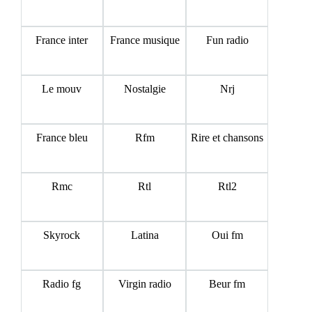
France inter
France musique
Fun radio
Le mouv
Nostalgie
Nrj
France bleu
Rfm
Rire et chansons
Rmc
Rtl
Rtl2
Skyrock
Latina
Oui fm
Radio fg
Virgin radio
Beur fm