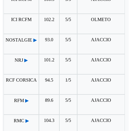
ICI RCFM
102.2
5/5
OLMETO
93.0
5/5
AJACCIO
NOSTALGIE
▶
101.2
5/5
AJACCIO
NRJ
▶
RCF CORSICA
94.5
1/5
AJACCIO
89.6
5/5
AJACCIO
RFM
▶
104.3
5/5
AJACCIO
RMC
▶