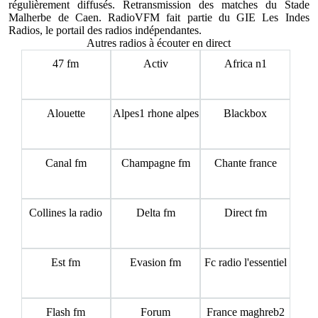
régulièrement diffusés. Retransmission des matches du Stade
Malherbe de Caen. RadioVFM fait partie du GIE Les Indes
Radios, le portail des radios indépendantes.
Autres radios à écouter en direct
47 fm
Activ
Africa n1
Alouette
Alpes1 rhone alpes
Blackbox
Canal fm
Champagne fm
Chante france
Collines la radio
Delta fm
Direct fm
Est fm
Evasion fm
Fc radio l'essentiel
Flash fm
Forum
France maghreb2