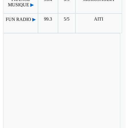
MUSIQUE
▶
99.3
5/5
AITI
FUN RADIO
▶