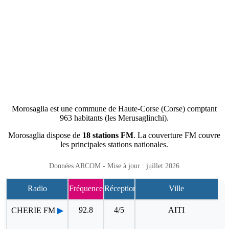
Morosaglia est une commune de Haute-Corse (Corse) comptant
963 habitants (les Merusaglinchi).
Morosaglia dispose de
18 stations FM
. La couverture FM couvre
les principales stations nationales.
Données ARCOM - Mise à jour : juillet 2026
Radio
Fréquence
Réception
Ville
92.8
4/5
AITI
CHERIE FM
▶