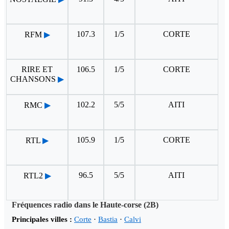
107.3
1/5
CORTE
RFM
▶
RIRE ET
106.5
1/5
CORTE
CHANSONS
▶
102.2
5/5
AITI
RMC
▶
105.9
1/5
CORTE
RTL
▶
96.5
5/5
AITI
RTL2
▶
Fréquences radio dans le Haute-corse (2B)
Principales villes :
Corte
·
Bastia
·
Calvi