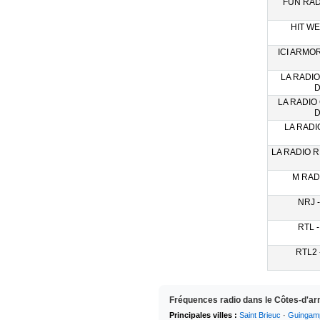
FUN RADI
HIT WE
ICI ARMOR
LA RADI
D
LA RADIO
D
LA RADIO
LA RADIO R
M RADI
NRJ -
RTL -
RTL2 
Fréquences radio dans le Côtes-d'ar
Principales villes :
Saint Brieuc
·
Guingam