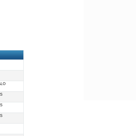
N
N
ALO
S
S
S
N