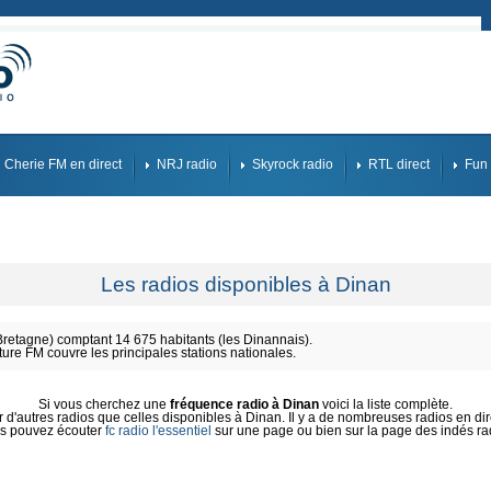
Cherie FM en direct
NRJ radio
Skyrock radio
RTL direct
Fun 
Les radios disponibles à Dinan
etagne) comptant 14 675 habitants (les Dinannais).
ture FM couvre les principales stations nationales.
Si vous cherchez une
fréquence radio à Dinan
voici la liste complète.
d'autres radios que celles disponibles à Dinan. Il y a de nombreuses radios en dire
s pouvez écouter
fc radio l'essentiel
sur une page ou bien sur la page des indés ra