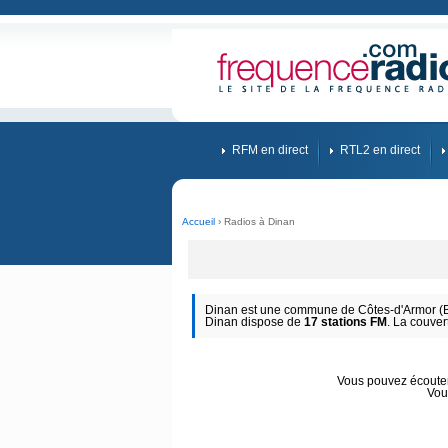
RFM en direct
RTL2 en direct
Accueil
› Radios à Dinan
Dinan est une commune de Côtes-d'Armor (Br
Dinan dispose de
17 stations FM
. La couver
Vous pouvez écouter 
Vou