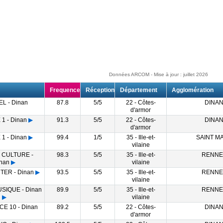
Données ARCOM - Mise à jour : juillet 2026
Frequence
Réception
Département
Agglomération
L - Dinan
87.8
5/5
22 - Côtes-
DINA
d'armor
1 - Dinan
▶
91.3
5/5
22 - Côtes-
DINA
d'armor
1 - Dinan
▶
99.4
1/5
35 - Ille-et-
SAINT M
vilaine
 CULTURE -
98.3
5/5
35 - Ille-et-
RENNE
nan
▶
vilaine
TER - Dinan
▶
93.5
5/5
35 - Ille-et-
RENNE
vilaine
SIQUE - Dinan
89.9
5/5
35 - Ille-et-
RENNE
▶
vilaine
E 10 - Dinan
89.2
5/5
22 - Côtes-
DINA
d'armor