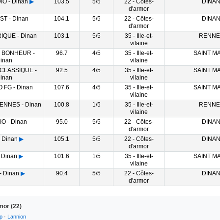
O - Dinan
▶
103.5
5/5
22 - Côtes-
DINA
d'armor
ST - Dinan
104.1
5/5
22 - Côtes-
DINA
d'armor
IQUE - Dinan
103.1
5/5
35 - Ille-et-
RENNE
vilaine
O BONHEUR -
96.7
4/5
35 - Ille-et-
SAINT M
inan
vilaine
 CLASSIQUE -
92.5
4/5
35 - Ille-et-
SAINT M
inan
vilaine
 FG - Dinan
107.6
4/5
35 - Ille-et-
SAINT M
vilaine
ENNES - Dinan
100.8
1/5
35 - Ille-et-
RENNE
vilaine
O - Dinan
95.0
5/5
22 - Côtes-
DINA
d'armor
 Dinan
▶
105.1
5/5
22 - Côtes-
DINA
d'armor
 Dinan
▶
101.6
1/5
35 - Ille-et-
SAINT M
vilaine
- Dinan
▶
90.4
5/5
22 - Côtes-
DINA
d'armor
mor (22)
p
·
Lannion