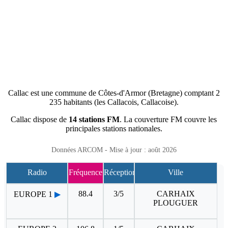
Callac est une commune de Côtes-d'Armor (Bretagne) comptant 2
235 habitants (les Callacois, Callacoise).
Callac dispose de
14 stations FM
. La couverture FM couvre les
principales stations nationales.
Données ARCOM - Mise à jour : août 2026
Radio
Fréquence
Réception
Ville
88.4
3/5
CARHAIX
EUROPE 1
▶
PLOUGUER