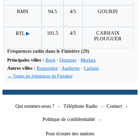
RMN
94.5
4/5
GOURIN
101.5
4/5
CARHAIX
RTL
▶
PLOUGUER
Fréquences radio dans le Finistère (29)
Principales villes :
Brest
·
Quimper
·
Morlaix
Autres villes :
Rosporden
·
Audierne
·
Carhaix
→ Toutes les fréquences du Finistère
.
Qui sommes-nous ?
-
Téléphone Radio
-
Contact
-
Politique de confidentialité
-
Pour écouter des stations