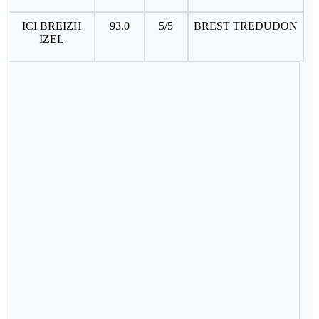
ICI BREIZH
93.0
5/5
BREST TREDUDON
IZEL