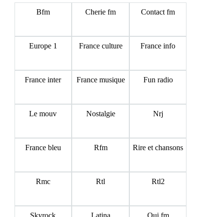
Bfm
Cherie fm
Contact fm
Europe 1
France culture
France info
France inter
France musique
Fun radio
Le mouv
Nostalgie
Nrj
France bleu
Rfm
Rire et chansons
Rmc
Rtl
Rtl2
Skyrock
Latina
Oui fm