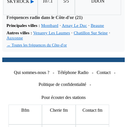
107.1
5/5
DIJON
SKYROCK
▶
Fréquences radio dans le Côte-d'or (21)
Principales villes :
Montbard
·
Arnay Le Duc
·
Beaune
Autres villes :
Venarey Les Laumes
·
Chatillon Sur Seine
·
Auxonne
→ Toutes les fréquences du Côte-d'or
.
Qui sommes-nous ?
-
Téléphone Radio
-
Contact
-
Politique de confidentialité
-
Pour écouter des stations
Bfm
Cherie fm
Contact fm