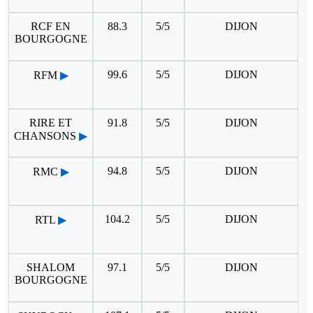
RCF EN
88.3
5/5
DIJON
BOURGOGNE
99.6
5/5
DIJON
RFM
▶
RIRE ET
91.8
5/5
DIJON
CHANSONS
▶
94.8
5/5
DIJON
RMC
▶
104.2
5/5
DIJON
RTL
▶
SHALOM
97.1
5/5
DIJON
BOURGOGNE