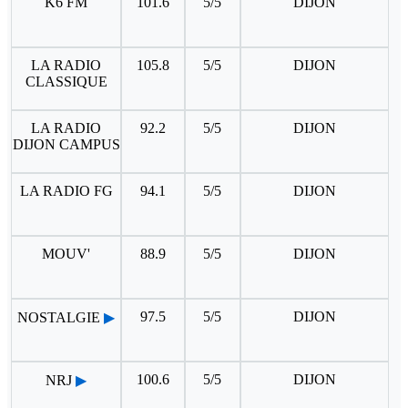
K6 FM
101.6
5/5
DIJON
LA RADIO
105.8
5/5
DIJON
CLASSIQUE
LA RADIO
92.2
5/5
DIJON
DIJON CAMPUS
LA RADIO FG
94.1
5/5
DIJON
MOUV'
88.9
5/5
DIJON
97.5
5/5
DIJON
NOSTALGIE
▶
100.6
5/5
DIJON
NRJ
▶