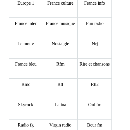
Europe 1
France culture
France info
France inter
France musique
Fun radio
Le mouv
Nostalgie
Nrj
France bleu
Rfm
Rire et chansons
Rmc
Rtl
Rtl2
Skyrock
Latina
Oui fm
Radio fg
Virgin radio
Beur fm