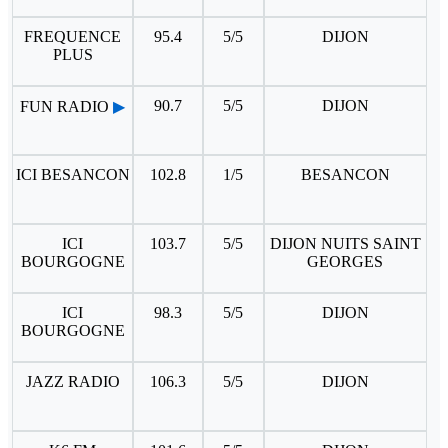
FREQUENCE
95.4
5/5
DIJON
PLUS
90.7
5/5
DIJON
FUN RADIO
▶
ICI BESANCON
102.8
1/5
BESANCON
ICI
103.7
5/5
DIJON NUITS SAINT
BOURGOGNE
GEORGES
ICI
98.3
5/5
DIJON
BOURGOGNE
JAZZ RADIO
106.3
5/5
DIJON