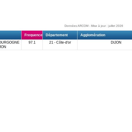
Données ARCOM - Mise à jour : juillet 2026
Frequence
Département
Agglomération
OURGOGNE
97.1
21 - Côte-d'or
DIJON
IJON