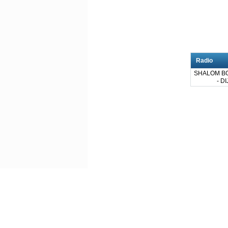
Radio
SHALOM B
- D