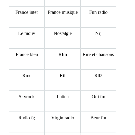
France inter
France musique
Fun radio
Le mouv
Nostalgie
Nrj
France bleu
Rfm
Rire et chansons
Rmc
Rtl
Rtl2
Skyrock
Latina
Oui fm
Radio fg
Virgin radio
Beur fm