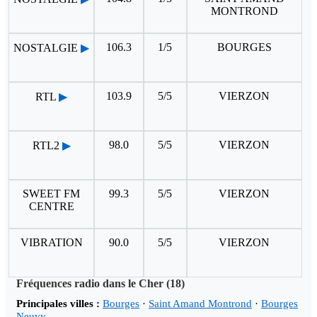
MONTROND
106.3
1/5
BOURGES
NOSTALGIE
▶
103.9
5/5
VIERZON
RTL
▶
98.0
5/5
VIERZON
RTL2
▶
SWEET FM
99.3
5/5
VIERZON
CENTRE
VIBRATION
90.0
5/5
VIERZON
Fréquences radio dans le Cher (18)
Principales villes :
Bourges
·
Saint Amand Montrond
·
Bourges
Neuvy