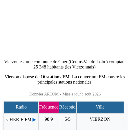
Vierzon est une commune de Cher (Centre-Val de Loire) comptant
25 348 habitants (les Vierzonnais).
Vierzon dispose de
16 stations FM
. La couverture FM couvre les
principales stations nationales.
Données ARCOM - Mise à jour : août 2026
Radio
Fréquence
Réception
Ville
98.9
5/5
VIERZON
CHERIE FM
▶