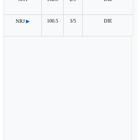
100.5
3/5
DIE
NRJ
▶