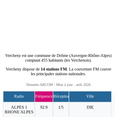
Vercheny est une commune de Drôme (Auvergne-Rhône-Alpes)
comptant 455 habitants (les Verchenois).
Vercheny dispose de
14 stations FM
. La couverture FM couvre
les principales stations nationales.
Données ARCOM - Mise à jour : août 2026
Radio
Fréquence
Réception
Ville
ALPES 1
92.9
1/5
DIE
RHONE ALPES