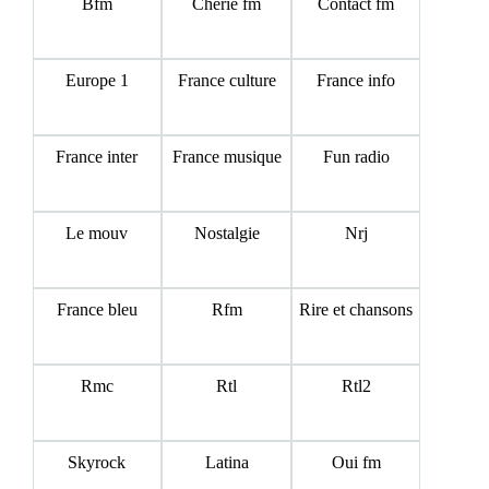
Bfm
Cherie fm
Contact fm
Europe 1
France culture
France info
France inter
France musique
Fun radio
Le mouv
Nostalgie
Nrj
France bleu
Rfm
Rire et chansons
Rmc
Rtl
Rtl2
Skyrock
Latina
Oui fm