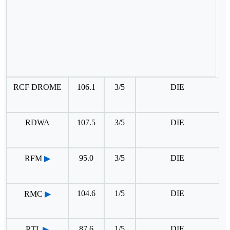
RCF DROME
106.1
3/5
DIE
RDWA
107.5
3/5
DIE
95.0
3/5
DIE
RFM
▶
104.6
1/5
DIE
RMC
▶
87.6
1/5
DIE
RTL
▶