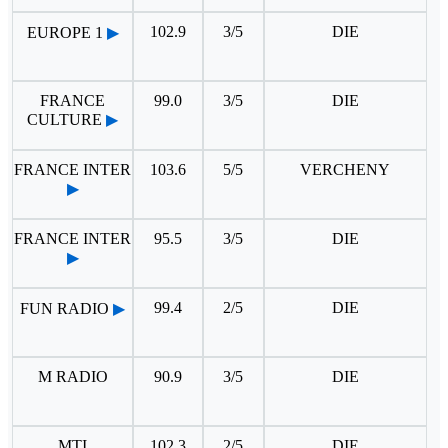
102.9
3/5
DIE
EUROPE 1
▶
FRANCE
99.0
3/5
DIE
CULTURE
▶
FRANCE INTER
103.6
5/5
VERCHENY
▶
FRANCE INTER
95.5
3/5
DIE
▶
99.4
2/5
DIE
FUN RADIO
▶
M RADIO
90.9
3/5
DIE
MTI
102.3
2/5
DIE