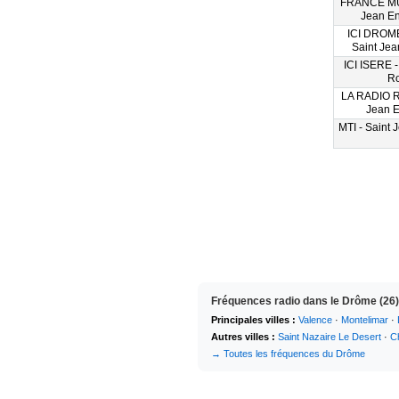
FRANCE MU
Jean E
ICI DROM
Saint Je
ICI ISERE -
R
LA RADIO R
Jean 
MTI - Saint
Fréquences radio dans le Drôme (26)
Principales villes :
Valence
·
Montelimar
·
Autres villes :
Saint Nazaire Le Desert
·
Ch
→ Toutes les fréquences du Drôme