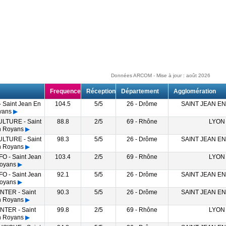
Données ARCOM - Mise à jour : août 2026
Frequence
Réception
Département
Agglomération
 Saint Jean En
104.5
5/5
26 - Drôme
SAINT JEAN E
yans
▶
LTURE - Saint
88.8
2/5
69 - Rhône
LYON
n Royans
▶
LTURE - Saint
98.3
5/5
26 - Drôme
SAINT JEAN E
n Royans
▶
O - Saint Jean
103.4
2/5
69 - Rhône
LYON
oyans
▶
O - Saint Jean
92.1
5/5
26 - Drôme
SAINT JEAN E
oyans
▶
NTER - Saint
90.3
5/5
26 - Drôme
SAINT JEAN E
n Royans
▶
NTER - Saint
99.8
2/5
69 - Rhône
LYON
n Royans
▶