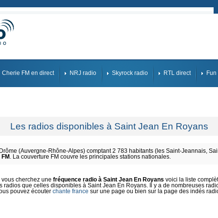
Cherie FM en direct
NRJ radio
Skyrock radio
RTL direct
Fun 
Les radios disponibles à Saint Jean En Royans
rôme (Auvergne-Rhône-Alpes) comptant 2 783 habitants (les Saint-Jeannais, Sai
s FM
. La couverture FM couvre les principales stations nationales.
i vous cherchez une
fréquence radio à Saint Jean En Royans
voici la liste complè
 radios que celles disponibles à Saint Jean En Royans. Il y a de nombreuses radios
ous pouvez écouter
chante france
sur une page ou bien sur la page des indés radi