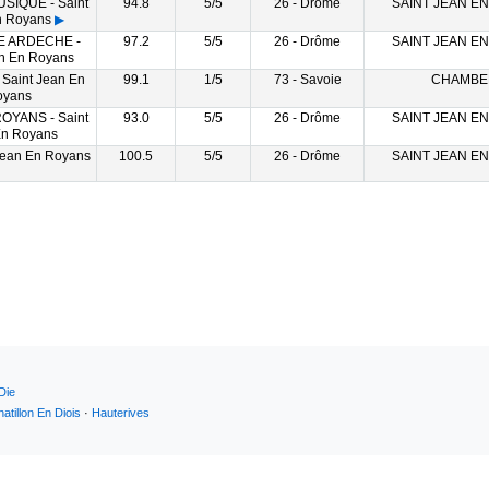
SIQUE - Saint
94.8
5/5
26 - Drôme
SAINT JEAN E
n Royans
▶
E ARDECHE -
97.2
5/5
26 - Drôme
SAINT JEAN E
an En Royans
 Saint Jean En
99.1
1/5
73 - Savoie
CHAMBE
oyans
OYANS - Saint
93.0
5/5
26 - Drôme
SAINT JEAN E
En Royans
 Jean En Royans
100.5
5/5
26 - Drôme
SAINT JEAN E
Die
atillon En Diois
·
Hauterives