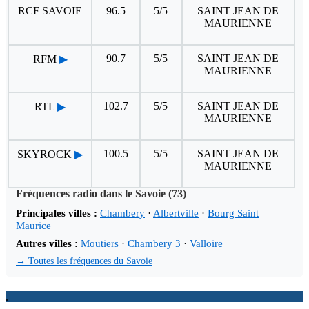
RCF SAVOIE
96.5
5/5
SAINT JEAN DE
MAURIENNE
90.7
5/5
SAINT JEAN DE
RFM
▶
MAURIENNE
102.7
5/5
SAINT JEAN DE
RTL
▶
MAURIENNE
100.5
5/5
SAINT JEAN DE
SKYROCK
▶
MAURIENNE
Fréquences radio dans le Savoie (73)
Principales villes :
Chambery
·
Albertville
·
Bourg Saint
Maurice
Autres villes :
Moutiers
·
Chambery 3
·
Valloire
→ Toutes les fréquences du Savoie
.