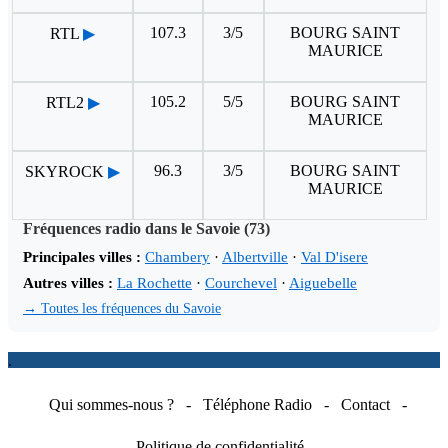
107.3
3/5
BOURG SAINT
RTL
▶
MAURICE
105.2
5/5
BOURG SAINT
RTL2
▶
MAURICE
96.3
3/5
BOURG SAINT
SKYROCK
▶
MAURICE
Fréquences radio dans le Savoie (73)
Principales villes :
Chambery
·
Albertville
·
Val D'isere
Autres villes :
La Rochette
·
Courchevel
·
Aiguebelle
→ Toutes les fréquences du Savoie
.
Qui sommes-nous ?
-
Téléphone Radio
-
Contact
-
Politique de confidentialité
-