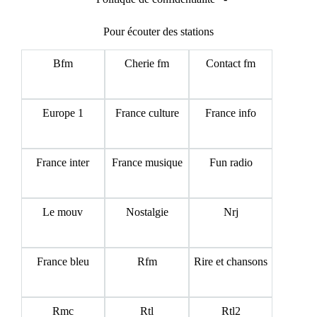
Pour écouter des stations
Bfm
Cherie fm
Contact fm
Europe 1
France culture
France info
France inter
France musique
Fun radio
Le mouv
Nostalgie
Nrj
France bleu
Rfm
Rire et chansons
Rmc
Rtl
Rtl2