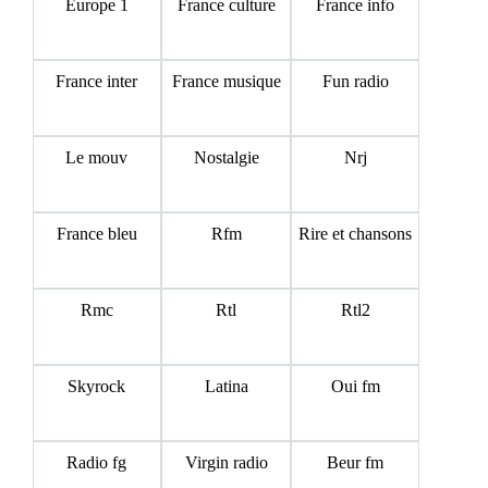
Europe 1
France culture
France info
France inter
France musique
Fun radio
Le mouv
Nostalgie
Nrj
France bleu
Rfm
Rire et chansons
Rmc
Rtl
Rtl2
Skyrock
Latina
Oui fm
Radio fg
Virgin radio
Beur fm