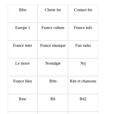
Bfm
Cherie fm
Contact fm
Europe 1
France culture
France info
France inter
France musique
Fun radio
Le mouv
Nostalgie
Nrj
France bleu
Rfm
Rire et chansons
Rmc
Rtl
Rtl2