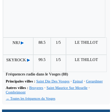
88.5
1/5
LE THILLOT
NRJ
▶
99.5
1/5
LE THILLOT
SKYROCK
▶
Fréquences radio dans le Vosges (88)
Principales villes :
Saint Die Des Vosges
·
Epinal
·
Gerardmer
Autres villes :
Bruyeres
·
Saint Maurice Sur Moselle
·
Combrimont
→ Toutes les fréquences du Vosges
.