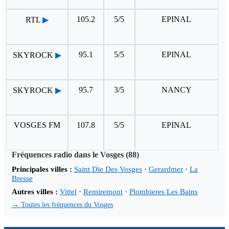
105.2
5/5
EPINAL
RTL
▶
95.1
5/5
EPINAL
SKYROCK
▶
95.7
3/5
NANCY
SKYROCK
▶
VOSGES FM
107.8
5/5
EPINAL
Fréquences radio dans le Vosges (88)
Principales villes :
Saint Die Des Vosges
·
Gerardmer
·
La
Bresse
Autres villes :
Vittel
·
Remiremont
·
Plombieres Les Bains
→ Toutes les fréquences du Vosges