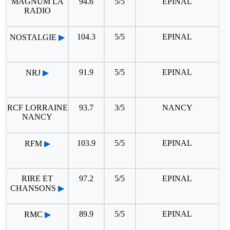
MAGNUM LA
94.6
5/5
EPINAL
RADIO
104.3
5/5
EPINAL
NOSTALGIE
▶
91.9
5/5
EPINAL
NRJ
▶
RCF LORRAINE
93.7
3/5
NANCY
NANCY
103.9
5/5
EPINAL
RFM
▶
RIRE ET
97.2
5/5
EPINAL
CHANSONS
▶
89.9
5/5
EPINAL
RMC
▶