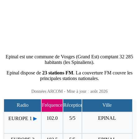
Epinal est une commune de Vosges (Grand Est) comptant 32 285
habitants (les Spinaliens).
Epinal dispose de
23 stations FM
. La couverture FM couvre les
principales stations nationales.
Données ARCOM - Mise à jour : août 2026
Radio
Fréquence
Réception
Ville
102.0
5/5
EPINAL
EUROPE 1
▶